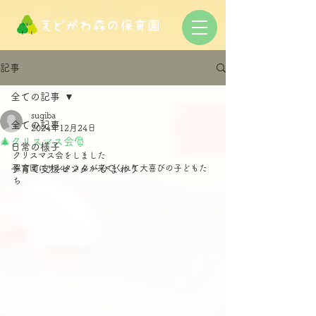
記事
全ての記事
sugiba
全ての記事
2024年12月24日
🎄クリスマス会🎅
日常の様子
クリスマス会をしました
子育て支援センターひまわり
保育園にサンタさんが来てくれて大喜びの子どもた
ち