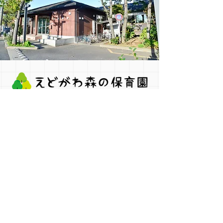
〒270-0132​
千葉県流山市駒木474
Google Map
アクセス
●つくばエクスプレス・東武野田線
「流山おおたかの森駅」から ​ 徒歩約20分
●東武野田線「豊四季駅」から徒歩約12分
●JR「柏駅」下車 駅前「西口2番のりば」から
東武バス「梅林」停留所まで約8分
​ 停留所から徒歩約5分