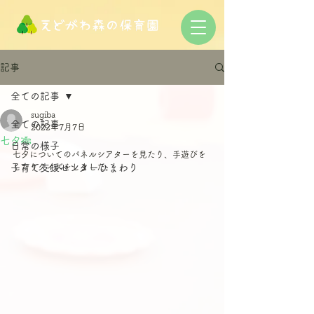
記事
全ての記事
sugiba
全ての記事
2022年7月7日
七夕🎋
日常の様子
七夕についてのパネルシアターを見たり、手遊びを
子育て支援センターひまわり
したりクイズをしました。