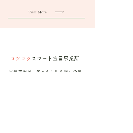
View More
コツコツ
スマート宣言事業所
当保育園は、省エネに取り組む企業
として千葉県のCO２CO２（コツコ
ツ）スマート宣言事業所として登録
されました。